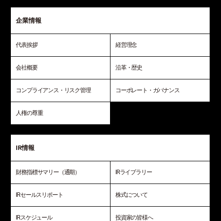
企業情報
代表挨拶
経営理念
会社概要
沿革・歴史
コンプライアンス・リスク管理
コーポレート・ガバナンス
人権の尊重
IR情報
財務指標サマリー（通期）
IRライブラリー
IRセールスリポート
株式について
IRスケジュール
投資家の皆様へ