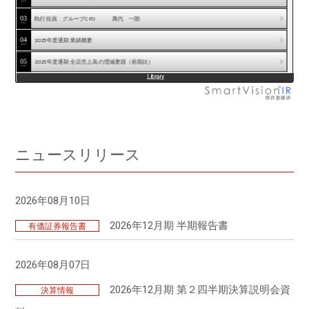
2024年12月期 通期決算説明会
2024年12月期 第2四半期決算説明会
03
執行役員 グループCFO 萬代 一朗
2023年12月期 通期決算説明会
04
2025年度通期 業績概要
2023年12月期 第2四半期決算説明会
2022年12月期 通期決算説明会
05
2025年度通期 全店売上高の増減要因（前期比）
2022年12月期 第2四半期決算説明会
Library
06
2025年度通期 営業利益増減要因（前期比）
2021年12月期通期決算説明会
2021年12月期 第2四半期決算説明会
07
中期経営計画 (2025-2027年度)
2020年12月期通期決算説明会
08
当社の市場シェア
2020年12月期 第2四半期決算説明会
2019年12月期通期決算説明会
09
メニュー・バリュー
ニュースリリース
10
メニュー・バリュー②
11
店舗ポートフォリオ・デジタル
2026年08月10日
12
店舗ポートフォリオ・デジタル②
2026年12月期 半期報告書
有価証券報告書
13
サステナビリティ・ピープル
14
サステナビリティ・ピープル②
2026年08月07日
15
中期経営計画の目標と進捗
2026年12月期 第２四半期決算説明会資
決算情報
16
資本収益性・企業価値向上に向けて