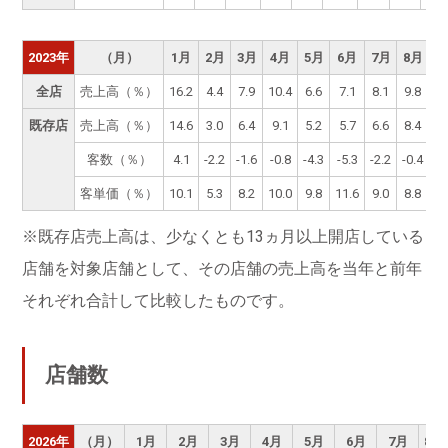
2023年
（月）
1月
2月
3月
4月
5月
6月
7月
8月
9
全店
売上高（％）
16.2
4.4
7.9
10.4
6.6
7.1
8.1
9.8
10
既存店
売上高（％）
14.6
3.0
6.4
9.1
5.2
5.7
6.6
8.4
8
客数（％）
4.1
-2.2
-1.6
-0.8
-4.3
-5.3
-2.2
-0.4
-0
客単価（％）
10.1
5.3
8.2
10.0
9.8
11.6
9.0
8.8
9
※既存店売上高は、少なくとも13ヵ月以上開店している
店舗を対象店舗として、その店舗の売上高を当年と前年
それぞれ合計して比較したものです。
店舗数
2026年
（月）
1月
2月
3月
4月
5月
6月
7月
8月