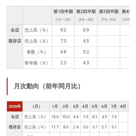
第1四半期
第2四半期
第3四半期
第4四
(1月～3月)
(4月～6月)
(7月～9月)
(10月～1
全店
売上高（％）
9.2
6.9
既存店
売上高（％）
7.3
4.5
客数（％）
4.8
0.2
客単価（％）
2.3
4.3
月次動向（前年同月比）
2026年
（月）
1月
2月
3月
4月
5月
6月
7月
8月
9月
全店
売上高（％）
13.6
10.0
4.4
7.5
8.1
4.9
7.5
既存店
売上高（％）
11.7
8.0
2.4
5.0
5.7
2.7
5.1